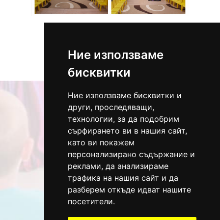
Ние използваме
Всички
бисквитки
Ние използваме бисквитки и
други, проследяващи,
технологии, за да подобрим
сърфирането ви в нашия сайт,
като ви покажем
персонализирано съдържание и
реклами, да анализираме
трафика на нашия сайт и да
Адрес:
разберем откъде идват нашите
Варна, ж.к. „Възраждане“ до бл.53
посетители.
Телефон: