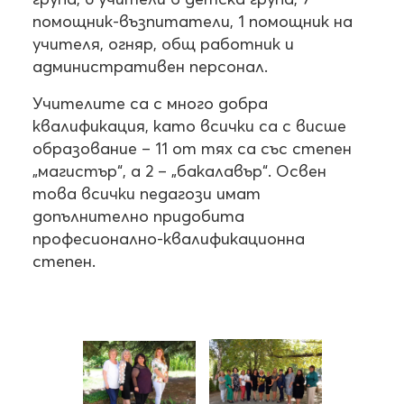
помощник-възпитатели, 1 помощник на
учителя, огняр, общ работник и
административен персонал.
Учителите са с много добра
квалификация, като всички са с висше
образование – 11 от тях са със степен
„магистър“, а 2 – „бакалавър“. Освен
това всички педагози имат
допълнително придобита
професионално-квалификационна
степен.