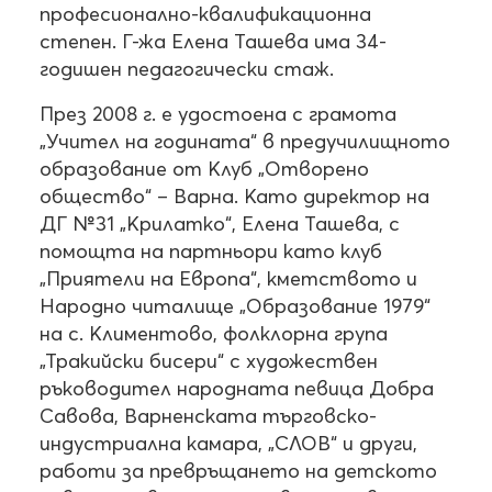
професионално-квалификационна
степен. Г-жа Елена Ташева има 34-
годишен педагогически стаж.
През 2008 г. е удостоена с грамота
„Учител на годината“ в предучилищното
образование от Клуб „Отворено
общество“ – Варна. Като директор на
ДГ №31 „Крилатко“, Елена Ташева, с
помощта на партньори като клуб
„Приятели на Европа“, кметството и
Народно читалище „Образование 1979“
на с. Климентово, фолклорна група
„Тракийски бисери“ с художествен
ръководител народната певица Добра
Савова, Варненската търговско-
индустриална камара, „СЛОВ“ и други,
работи за превръщането на детското