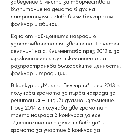
заведение в място за творчество и
възпитание на децата в дух на
патриотизъм и любов към българския
фолклор и обичаи.
Една от най-ценните награди е
удостояването със званието „Почетен
селянин“ на с. Климентово през 2012 г. за
изключителния дух и желанието да
разпространява българските ценности,
фолклор и традиции.
В конкурса „Моята България“ през 2013 г.
получава грамота за първа награда за
рецитация – индивидуално изпълнение.
През 2014 г. получава две грамоти –
трета награда в конкурса за есе
„Дисциплината – дълг и свобода“ и
грамота за участие в конкурс за