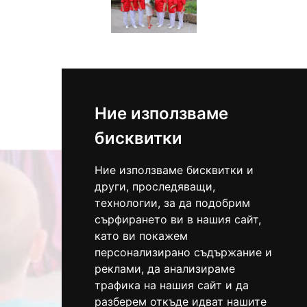
Ние използваме
Всички
бисквитки
Ние използваме бисквитки и
други, проследяващи,
технологии, за да подобрим
сърфирането ви в нашия сайт,
като ви покажем
персонализирано съдържание и
реклами, да анализираме
трафика на нашия сайт и да
Адрес:
разберем откъде идват нашите
Варна, ж.к. „Възраждане“ до бл.53