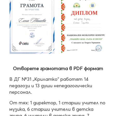
Отворете грамотата в PDF формат
В ДГ №31 „Крилатко“ работят 14
педагози и 13 души непедагогически
персонал.
От тях: 1 директор, 1 старши учител по
музика, 6 старши учители в детска
група, 6 учители в детска група, 7